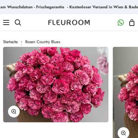
Direkt
 Wunschdatum - Frischegarantie
- Kostenloser Versand in Wien & Baden -
zum
Inhalt
Wa
Suchen
Startseite
Rosen Country Blues
›
Zoomen