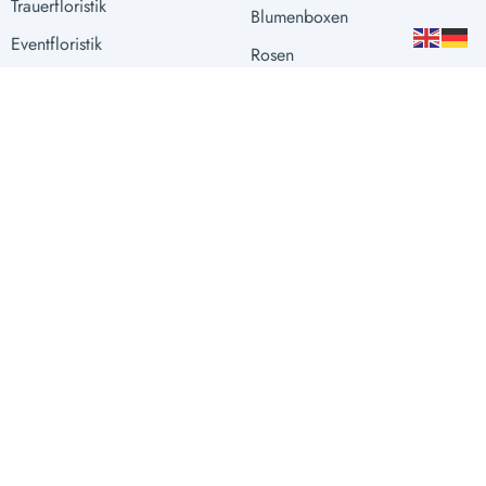
Trauerfloristik
Blumenboxen
Eventfloristik
Rosen
Raumgestaltung
Extras
Vasen
Sprache
Währung
DEUTSCH
EUR €
fleuroom.at © Fleuroom 2026
Impressum
|
Datenschutzerklarung
Instagram
Facebook
https://wa.me/message/65S6SGWSKU3YK1