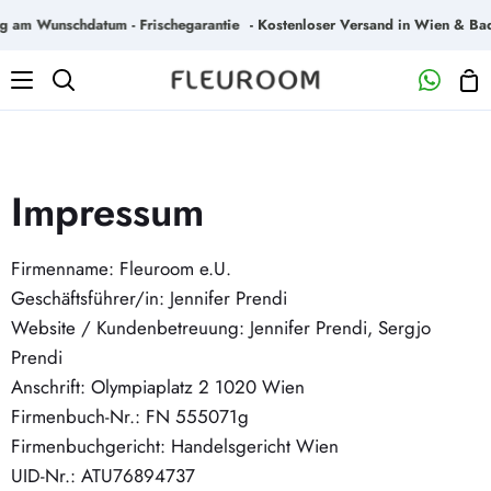
Direkt
 am Wunschdatum - Frischegarantie
- Kostenloser Versand in Wien & Bade
zum
Inhalt
Wa
Suchen
Impressum
Firmenname: Fleuroom e.U.
Geschäftsführer/in: Jennifer Prendi
Website / Kundenbetreuung: Jennifer Prendi, Sergjo
Prendi
Anschrift: Olympiaplatz 2 1020 Wien
Firmenbuch-Nr.: FN 555071g
Firmenbuchgericht: Handelsgericht Wien
UID-Nr.: ATU76894737