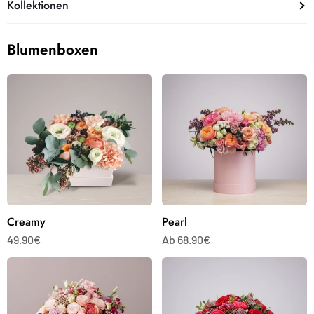
Kollektionen
Blumenboxen
Creamy
Pearl
Creamy
Pearl
49.90€
Ab 68.90€
Secret
Blumenbox
Garden
RedLove