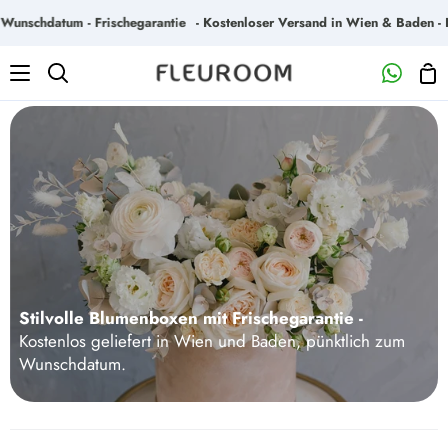
Direkt
datum - Frischegarantie
- Kostenloser Versand in Wien & Baden - Liefer
zum
Inhalt
Wa
Suchen
Stilvolle Blumenboxen mit Frischegarantie
-
Kostenlos geliefert in Wien und Baden, pünktlich zum
Wunschdatum.