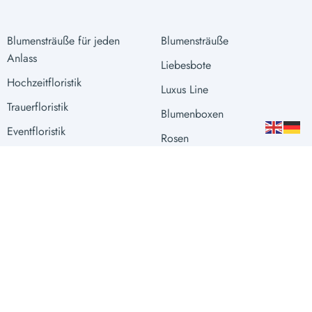
Blumensträuße für jeden
Blumensträuße
Anlass
Liebesbote
Hochzeitfloristik
Luxus Line
Trauerfloristik
Blumenboxen
Eventfloristik
Rosen
Raumgestaltung
Extras
Vasen
Sprache
Währung
DEUTSCH
EUR €