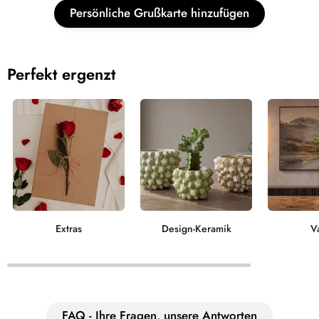
Persönliche Grußkarte hinzufügen
Perfekt ergenzt
Extras
Design-Keramik
V
FAQ - Ihre Fragen, unsere Antworten