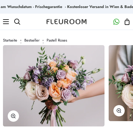
Direkt
 Wunschdatum - Frischegarantie
- Kostenloser Versand in Wien & Baden -
zum
Inhalt
Wa
Suchen
Startseite
Bestseller
Pastell Roses
›
›
Zoome
Zoomen