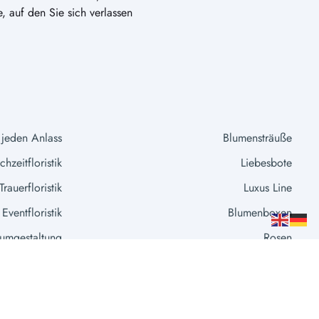
e, auf den Sie sich verlassen
 jeden Anlass
Blumensträuße
hzeitfloristik
Liebesbote
Trauerfloristik
Luxus Line
Eventfloristik
Blumenboxen
umgestaltung
Rosen
Extras
Vasen