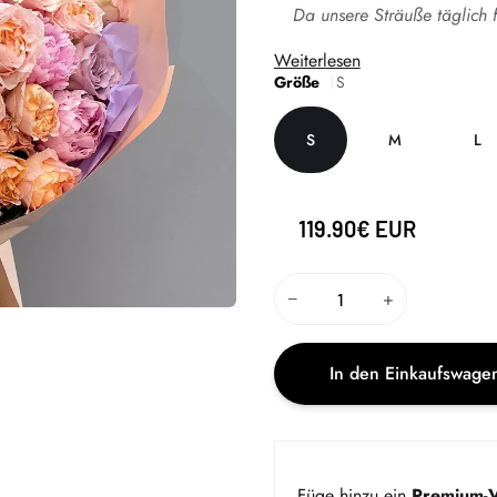
Da unsere Sträuße täglich 
Weiterlesen
Größe
S
S
M
L
119.90€ EUR
−
+
In den Einkaufswage
Füge hinzu ein
Premium-