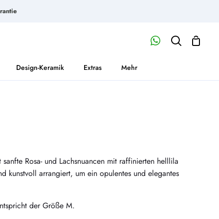
rantie
Waren
Mein
Suchen
Account
Design-Keramik
Extras
Mehr
t sanfte Rosa- und Lachsnuancen mit raffinierten helllila
nd kunstvoll arrangiert, um ein opulentes und elegantes
ntspricht der Größe M.