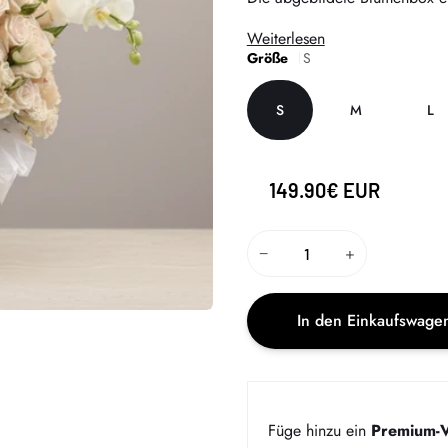
Weiterlesen
Größe
S
S
M
L
149.90€ EUR
−
+
In den Einkaufswage
Füge hinzu ein
Premium-