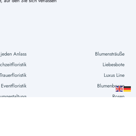
e, auf den Sie sich verlassen
 jeden Anlass
Blumensträuße
hzeitfloristik
Liebesbote
Trauerfloristik
Luxus Line
Eventfloristik
Blumenboxen
umgestaltung
Rosen
Extras
Vasen