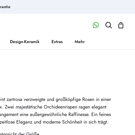
rantie
Waren
Mein
Suchen
Account
Design-Keramik
Extras
Mehr
nt zartrosa verzweigte und großköpfige Rosen in einer
. Zwei majestätische Orchideenrispen ragen elegant
angement eine außergewöhnliche Raffinesse. Ein feines
 zeitlose Eleganz und moderne Schönheit in sich trägt.
ntspricht der Größe