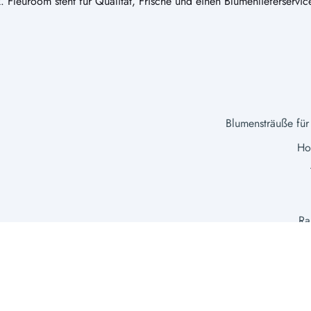
tik. Fleuroom steht für Qualität, Frische und einen Blumenlieferservic
Blumensträuße für
Hoc
Ra