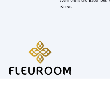
Eventfloristik und Trauerfloris
können.
Alle Preise inkl. Mwst.