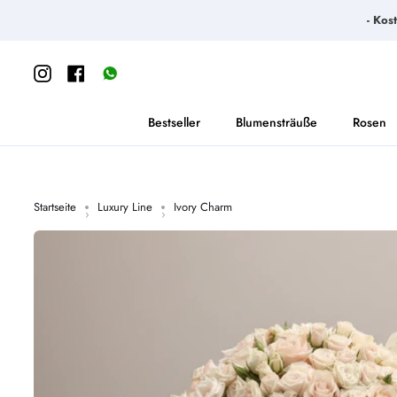
Direkt
- Kos
zum
Inhalt
Instagram
Facebook
https://wa.me/message/65S6SGWSKU3YK1
Bestseller
Blumensträuße
Rosen
Startseite
Luxury Line
Ivory Charm
›
›