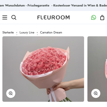
Direkt
 Wunschdatum - Frischegarantie
- Kostenloser Versand in Wien & Baden - 
zum
Inhalt
Wa
Suchen
Startseite
Luxury Line
Carnation Dream
›
›
Zoomen
Zoome