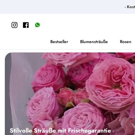
Direkt
- Kos
zum
Inhalt
Instagram
Facebook
https://wa.me/message/65S6SGWSKU3YK1
Bestseller
Blumensträuße
Rosen
Stilvolle Sträuße mit Frischegarantie
-