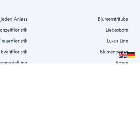
 jeden Anlass
Blumensträuße
hzeitfloristik
Liebesbote
Trauerfloristik
Luxus Line
Eventfloristik
Blumenboxen
umgestaltung
Rosen
Extras
Vasen
fleuroom.at © Fleuroom 2026
Impressum
|
Datenschutzerklarung