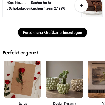
Füge hinzu ein
Sachertorte
„Schokoladenkuchen“
zum 27.99€
Dieser Bereich hat zur Zeit keinen Inhalt. Füge diesem
Bereich über die Seitenleiste Inhalte hinzu.
Persönliche Grußkarte hinzufügen
Perfekt ergenzt
Extras
Design-Keramik
V