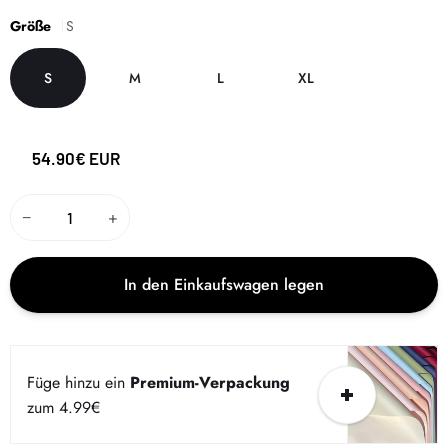
Größe
S
S
M
L
XL
54.90€ EUR
−
+
In den Einkaufswagen legen
Füge hinzu ein
Premium-Verpackung
zum 4.99€