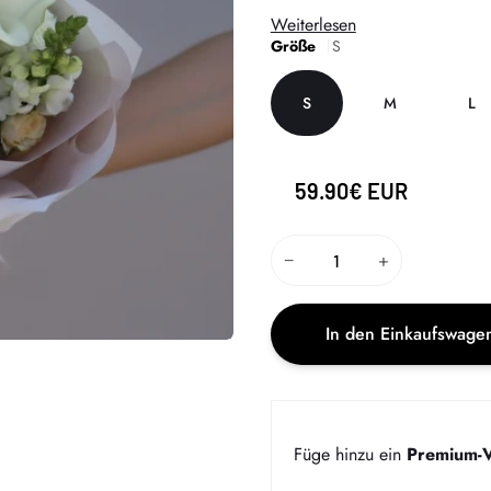
Weiterlesen
Größe
S
S
M
L
59.90€ EUR
−
+
In den Einkaufswage
Füge hinzu ein
Premium-