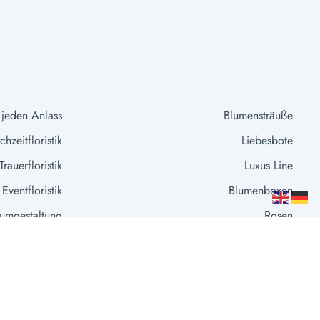
 jeden Anlass
Blumensträuße
hzeitfloristik
Liebesbote
Trauerfloristik
Luxus Line
Eventfloristik
Blumenboxen
umgestaltung
Rosen
Extras
Vasen