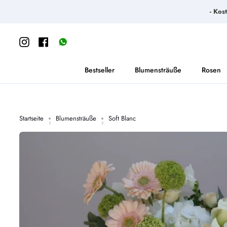
Direkt
- Kos
zum
Inhalt
Instagram
Facebook
https://wa.me/message/65S6SGWSKU3YK1
Bestseller
Blumensträuße
Rosen
Startseite
Blumensträuße
Soft Blanc
›
›