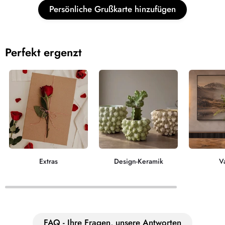
Persönliche Grußkarte hinzufügen
Perfekt ergenzt
Extras
Design-Keramik
V
FAQ - Ihre Fragen, unsere Antworten