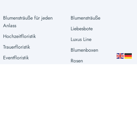
Blumensträuße für jeden
Blumensträuße
Anlass
Liebesbote
Hochzeitfloristik
Luxus Line
Trauerfloristik
Blumenboxen
Eventfloristik
Rosen
Raumgestaltung
Extras
Vasen
Sprache
Währung
DEUTSCH
EUR €