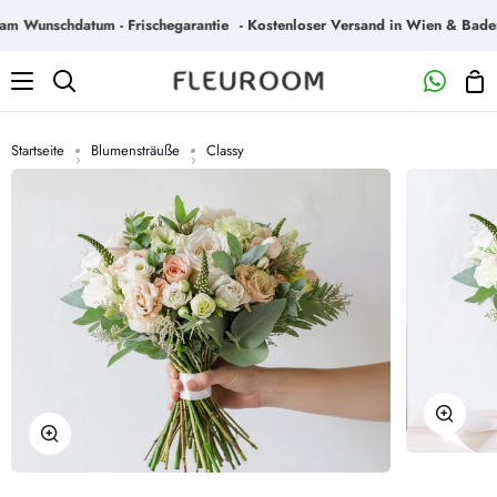
Direkt
 Wunschdatum - Frischegarantie
- Kostenloser Versand in Wien & Baden - 
zum
Inhalt
Wa
Suchen
Startseite
Blumensträuße
Classy
›
›
Zoome
Zoomen